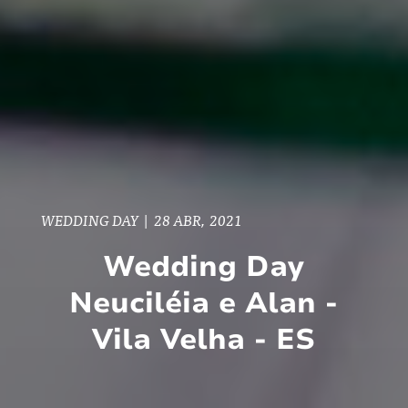
WEDDING DAY
|
28 ABR, 2021
Wedding Day
Neuciléia e Alan -
Vila Velha - ES