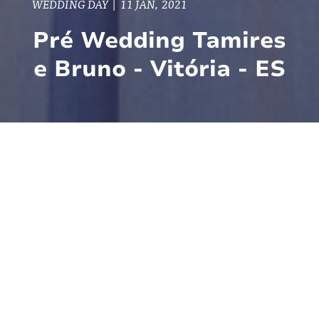
WEDDING DAY
|
11 JAN, 2021
Pré Wedding Tamires
e Bruno - Vitória - ES
Esse final de semana eu tive o prazer de
passar uma tarde super agradável com
Tamires e Bruno. Tamires conheceu meu
trabalho através do seu irmão Vinicius que
eu tive a oportunidade de fotografar seu
casamento. Fico muito feliz quando um casal
conhece meu trabalho por pessoas tão