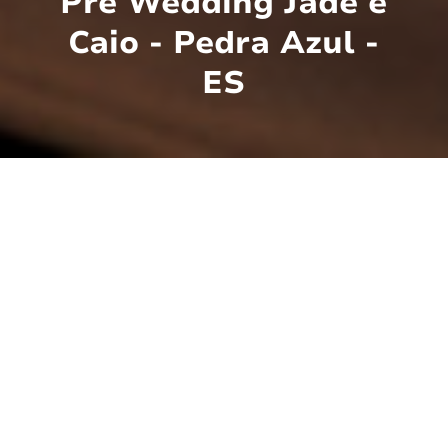
Pré Wedding Jade e
Caio - Pedra Azul -
ES
Gente olha que ensaio lindo! Jade e Caio
escolheram a região serrana do nosso
estado para realizarem o ensaio deles. Eles
queriam um ensaio com uma pegada mais
dentro de casa e um pouco de natureza...
Então dividimos o ensaio em duas parte,
dentro de casa e área externa, que diga-se
de passagem pedra azul esbalda beleza.