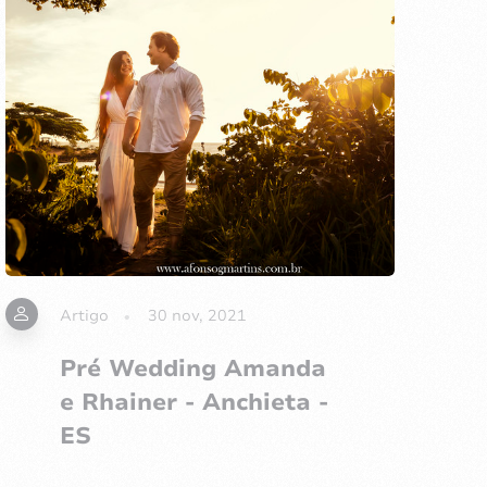
Artigo
30 nov, 2021
Pré Wedding Amanda
e Rhainer - Anchieta -
ES