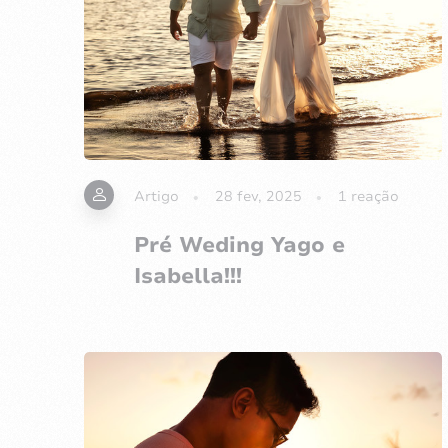
Artigo
28 fev, 2025
1
reação
Pré Weding Yago e
Isabella!!!