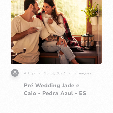
Artigo
16 jul, 2022
2
reações
Pré Wedding Jade e
Caio - Pedra Azul - ES